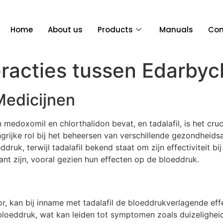
Home
About us
Products
Manuals
Con
acties tussen Edarbyclo
Medicijnen
n medoxomil en chlorthalidon bevat, en tadalafil, is het cr
ngrijke rol bij het beheersen van verschillende gezondheids
ruk, terwijl tadalafil bekend staat om zijn effectiviteit bi
cant zijn, vooral gezien hun effecten op de bloeddruk.
r, kan bij inname met tadalafil de bloeddrukverlagende ef
loeddruk, wat kan leiden tot symptomen zoals duizeligheid 