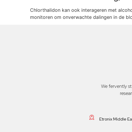
Chlorthalidon kan ook interageren met alcohol
monitoren om onverwachte dalingen in de blo
We fervently s
resea
Etronix Middle E